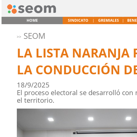
HOME
SINDICATO
GREMIALES
BENE
SEOM
LA LISTA NARANJA
LA CONDUCCIÓN D
18/9/2025
El proceso electoral se desarrolló co
el territorio.