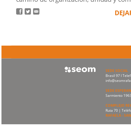
DEJA
SEDE SOCIAL
Brasil 97 I Te
info@seomrafae
SEDE ESPERA
Sarmiento 1963
COMPLEJO RE
Ruta 70 | Telé
RAFAELA - SAN