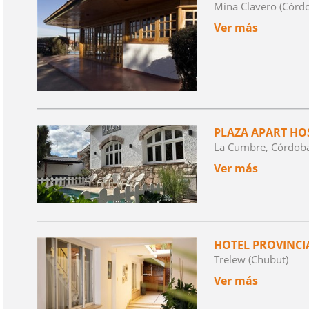
Mina Clavero (Córd
Ver más
PLAZA APART HO
La Cumbre, Córdob
Ver más
HOTEL PROVINCI
Trelew (Chubut)
Ver más