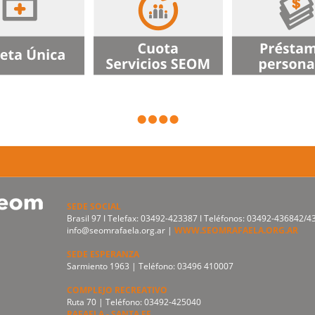
SEDE SOCIAL
Brasil 97 I Telefax: 03492-423387 I Teléfonos: 03492-436842/
info@seomrafaela.org.ar |
WWW.SEOMRAFAELA.ORG.AR
SEDE ESPERANZA
Sarmiento 1963 | Teléfono: 03496 410007
COMPLEJO RECREATIVO
Ruta 70 | Teléfono: 03492-425040
RAFAELA - SANTA FE